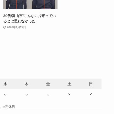
30代/富山市/こんなに片寄ってい
るとは思わなかった
2026年1月22日
水
木
金
土
日
○
○
○
×
×
間、×定休日