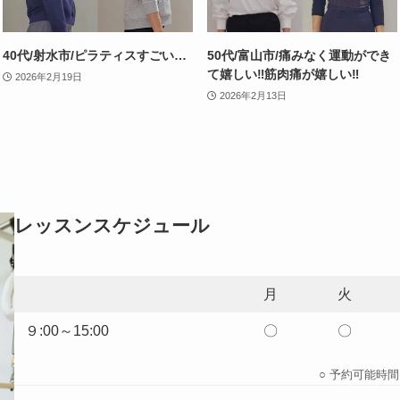
40代/射水市/ピラティスすごい…
50代/富山市/痛みなく運動ができ
て嬉しい‼筋肉痛が嬉しい‼
2026年2月19日
2026年2月13日
レッスンスケジュール
月
火
９:00～15:00
〇
〇
○ 予約可能時